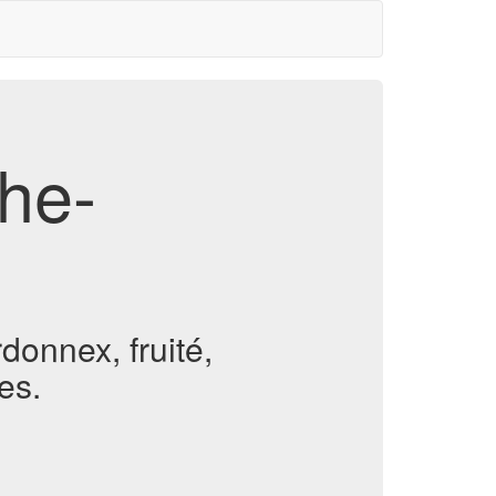
he-
donnex, fruité,
es.