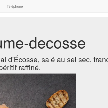
Téléphone
ume-decosse
l d'Écosse, salé au sel sec, tran
éritif raffiné.