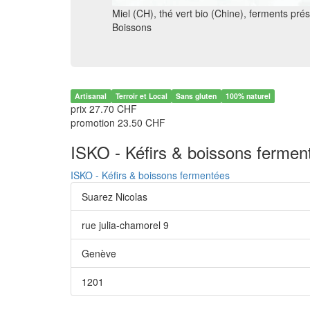
Miel (CH), thé vert bio (Chine), ferments pr
Boissons
Artisanal
Terroir et Local
Sans gluten
100% naturel
prix 27.70 CHF
promotion 23.50 CHF
ISKO - Kéfirs & boissons fermen
ISKO - Kéfirs & boissons fermentées
Suarez Nicolas
rue julia-chamorel 9
Genève
1201