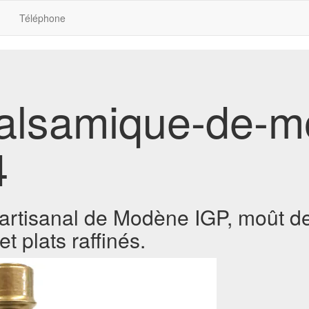
Téléphone
balsamique-de-
4
rtisanal de Modène IGP, moût de r
t plats raffinés.